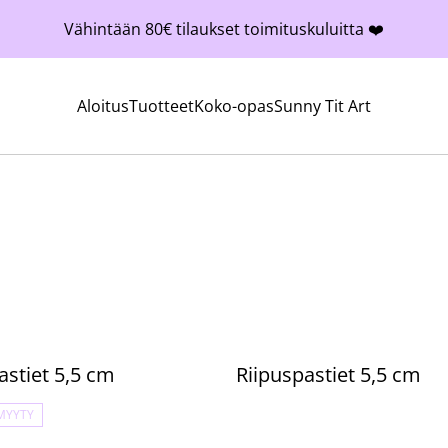
Vähintään 80€ tilaukset toimituskuluitta ❤️
Aloitus
Tuotteet
Koko-opas
Sunny Tit Art
astiet 5,5 cm
Riipuspastiet 5,5 cm
MYYTY