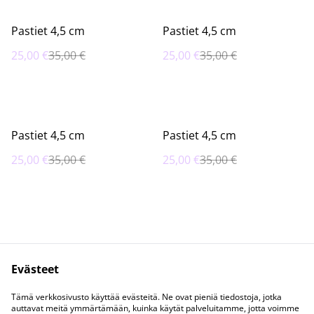
%
%
Pastiet 4,5 cm
Pastiet 4,5 cm
25,00 €
35,00 €
25,00 €
35,00 €
%
%
Pastiet 4,5 cm
Pastiet 4,5 cm
25,00 €
35,00 €
25,00 €
35,00 €
Evästeet
Tuotteet
Ota yhteyttä!
Tämä verkkosivusto käyttää evästeitä. Ne ovat pieniä tiedostoja, jotka
Tietosuojaseloste
auttavat meitä ymmärtämään, kuinka käytät palveluitamme, jotta voimme