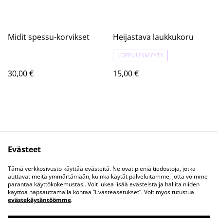
Midit spessu-korvikset
Heijastava laukkukoru
LOPPUUNMYYTY
30,00 €
15,00 €
Evästeet
Tuotteet
Ota yhteyttä!
Tämä verkkosivusto käyttää evästeitä. Ne ovat pieniä tiedostoja, jotka
Tietosuojaseloste
auttavat meitä ymmärtämään, kuinka käytät palveluitamme, jotta voimme
parantaa käyttökokemustasi. Voit lukea lisää evästeistä ja hallita niiden
käyttöä napsauttamalla kohtaa ”Evästeasetukset”. Voit myös tutustua
evästekäytäntöömme
.