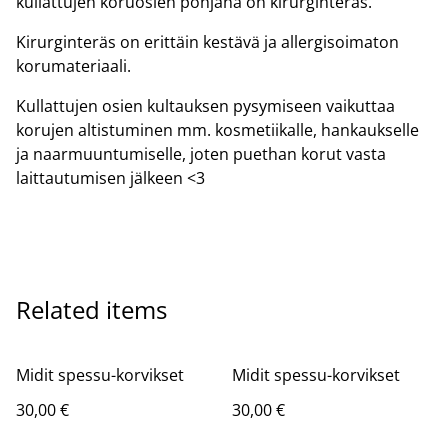
kullattujen koruosien pohjana on kirurginteräs.
Kirurginteräs on erittäin kestävä ja allergisoimaton
korumateriaali.
Kullattujen osien kultauksen pysymiseen vaikuttaa
korujen altistuminen mm. kosmetiikalle, hankaukselle
ja naarmuuntumiselle, joten puethan korut vasta
laittautumisen jälkeen <3
Related items
Midit spessu-korvikset
Midit spessu-korvikset
30,00 €
30,00 €