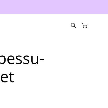
spessu-
et