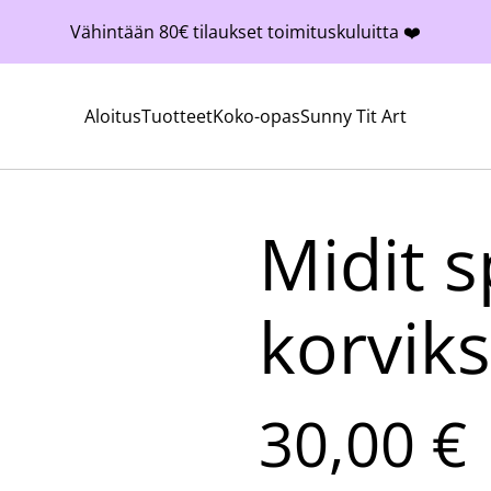
Vähintään 80€ tilaukset toimituskuluitta ❤️
Aloitus
Tuotteet
Koko-opas
Sunny Tit Art
Midit 
korviks
30,00 €