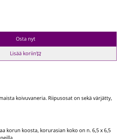
Osta nyt
Lisää koriin
imaista koivuvaneria. Riipusosat on sekä värjätty,
aa korun koosta, korurasian koko on n. 6,5 x 6,5
peilla.