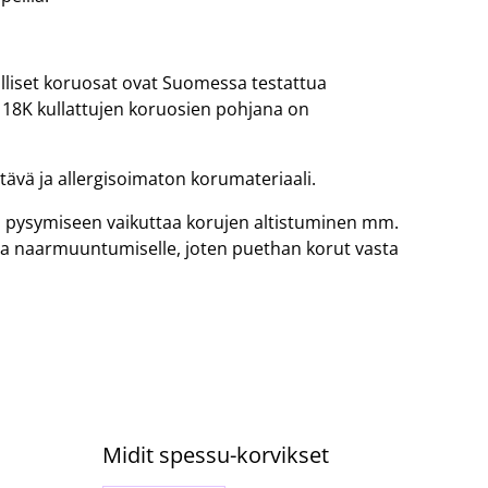
lliset koruosat ovat Suomessa testattua
a 18K kullattujen koruosien pohjana on
stävä ja allergisoimaton korumateriaali.
n pysymiseen vaikuttaa korujen altistuminen mm.
 ja naarmuuntumiselle, joten puethan korut vasta
Midit spessu-korvikset