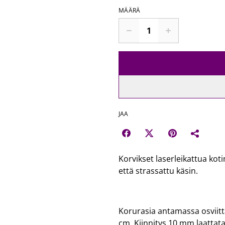
MÄÄRÄ
JAA
Korvikset laserleikattua kot
että strassattu käsin.
Korurasia antamassa osviitt
cm. Kiinnitys 10 mm laattata