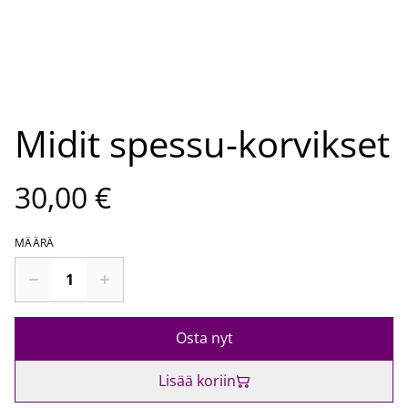
Midit spessu-korvikset
30,00 €
MÄÄRÄ
Osta nyt
Lisää koriin