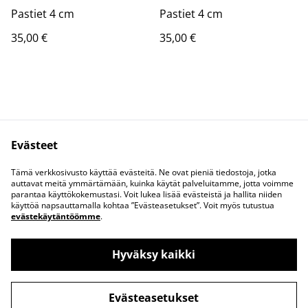
Pastiet 4 cm
Pastiet 4 cm
35,00 €
35,00 €
Evästeet
Tuotteet
Ota yhteyttä!
Tämä verkkosivusto käyttää evästeitä. Ne ovat pieniä tiedostoja, jotka
Tietosuojaseloste
auttavat meitä ymmärtämään, kuinka käytät palveluitamme, jotta voimme
parantaa käyttökokemustasi. Voit lukea lisää evästeistä ja hallita niiden
käyttöä napsauttamalla kohtaa ”Evästeasetukset”. Voit myös tutustua
evästekäytäntöömme
.
Hyväksy kaikki
©
2026
Sunny Tit Art
Evästeasetukset
powered by