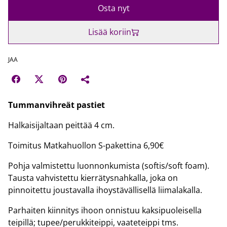
Osta nyt
Lisää koriin
JAA
Tummanvihreät pastiet
Halkaisijaltaan peittää 4 cm.
Toimitus Matkahuollon S-pakettina 6,90€
Pohja valmistettu luonnonkumista (softis/soft foam).
Tausta vahvistettu kierrätysnahkalla, joka on
pinnoitettu joustavalla ihoystävällisellä liimalakalla.
Parhaiten kiinnitys ihoon onnistuu kaksipuoleisella
teipillä; tupee/perukkiteippi, vaateteippi tms.