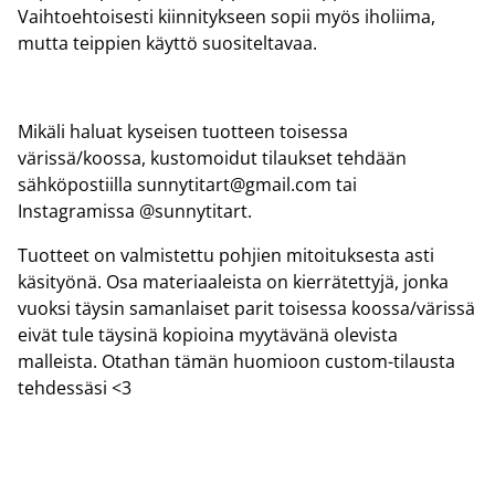
Vaihtoehtoisesti kiinnitykseen sopii myös iholiima,
mutta teippien käyttö suositeltavaa.
Mikäli haluat kyseisen tuotteen toisessa
värissä/koossa, kustomoidut tilaukset tehdään
sähköpostiilla sunnytitart@gmail.com tai
Instagramissa @sunnytitart.
Tuotteet on valmistettu pohjien mitoituksesta asti
käsityönä. Osa materiaaleista on kierrätettyjä, jonka
vuoksi täysin samanlaiset parit toisessa koossa/värissä
eivät tule täysinä kopioina myytävänä olevista
malleista. Otathan tämän huomioon custom-tilausta
tehdessäsi <3