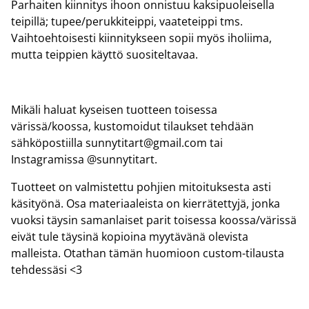
Parhaiten kiinnitys ihoon onnistuu kaksipuoleisella
teipillä; tupee/perukkiteippi, vaateteippi tms.
Vaihtoehtoisesti kiinnitykseen sopii myös iholiima,
mutta teippien käyttö suositeltavaa.
Mikäli haluat kyseisen tuotteen toisessa
värissä/koossa, kustomoidut tilaukset tehdään
sähköpostiilla sunnytitart@gmail.com tai
Instagramissa @sunnytitart.
Tuotteet on valmistettu pohjien mitoituksesta asti
käsityönä. Osa materiaaleista on kierrätettyjä, jonka
vuoksi täysin samanlaiset parit toisessa koossa/värissä
eivät tule täysinä kopioina myytävänä olevista
malleista. Otathan tämän huomioon custom-tilausta
tehdessäsi <3