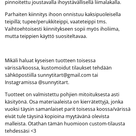
pinnoitettu joustavalla ihoystävällisellä liimalakalla.
Parhaiten kiinnitys ihoon onnistuu kaksipuoleisella
teipillä; tupee/perukkiteippi, vaateteippi tms.
Vaihtoehtoisesti kiinnitykseen sopii myös iholiima,
mutta teippien käyttö suositeltavaa.
Mikäli haluat kyseisen tuotteen toisessa
värissä/koossa, kustomoidut tilaukset tehdään
sähköpostiilla sunnytitart@gmail.com tai
Instagramissa @sunnytitart.
Tuotteet on valmistettu pohjien mitoituksesta asti
käsityönä. Osa materiaaleista on kierrätettyjä, jonka
vuoksi täysin samanlaiset parit toisessa koossa/värissä
eivät tule täysinä kopioina myytävänä olevista
malleista. Otathan tämän huomioon custom-tilausta
tehdessäsi <3