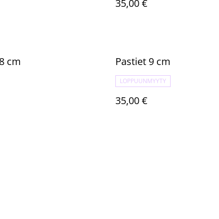
35,00 €
 8 cm
Pastiet 9 cm
LOPPUUNMYYTY
35,00 €