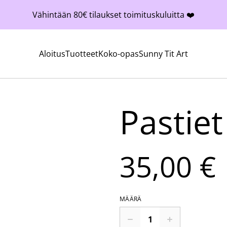
Vähintään 80€ tilaukset toimituskuluitta ❤️
Aloitus
Tuotteet
Koko-opas
Sunny Tit Art
Pastie
35,00 €
MÄÄRÄ