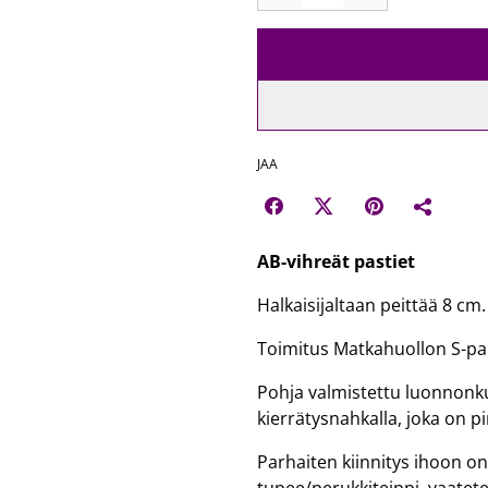
JAA
AB-vihreät pastiet
Halkaisijaltaan peittää 8 cm.
Toimitus Matkahuollon S-pa
Pohja valmistettu luonnonku
kierrätysnahkalla, joka on pin
Parhaiten kiinnitys ihoon onn