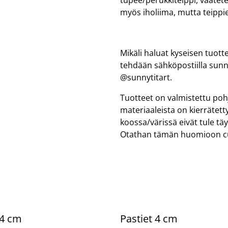
tupee/perukkiteippi, vaatete
myös iholiima, mutta teippie
Mikäli haluat kyseisen tuott
tehdään sähköpostiilla sunn
@sunnytitart.
Tuotteet on valmistettu pohj
materiaaleista on kierrätett
koossa/värissä eivät tule tä
Otathan tämän huomioon cu
 4 cm
Pastiet 4 cm