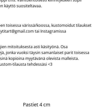
ippi tms. Vaihtoehtoisesti kiinnitykseen sopii
n käyttö suositeltavaa.
een toisessa värissä/koossa, kustomoidut tilaukset
ytitart@gmail.com tai Instagramissa
ien mitoituksesta asti käsityönä. Osa
yjä, jonka vuoksi täysin samanlaiset parit toisessa
ysinä kopioina myytävänä olevista malleista.
stom-tilausta tehdessäsi <3
Pastiet 4 cm