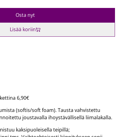
Osta nyt
Lisää koriin
kettina 6,90€
mista (softis/soft foam). Tausta vahvistettu
noitettu joustavalla ihoystävällisellä liimalakalla.
istuu kaksipuoleisella teipillä;