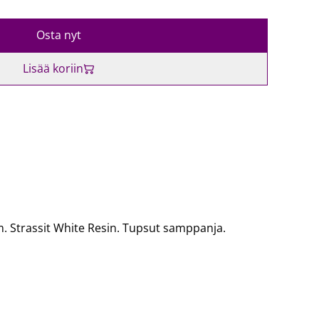
Osta nyt
Lisää koriin
cm. Strassit White Resin. Tupsut samppanja.