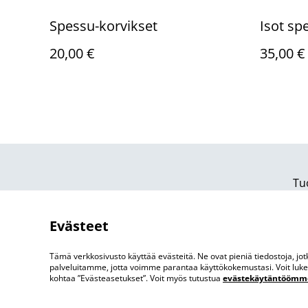
Spessu-korvikset
Isot sp
20,00 €
35,00 €
Tu
Evästeet
Tämä verkkosivusto käyttää evästeitä. Ne ovat pieniä tiedostoja, j
palveluitamme, jotta voimme parantaa käyttökokemustasi. Voit lukea 
kohtaa ”Evästeasetukset”. Voit myös tutustua
evästekäytäntöömm
©
2026
Sunny Tit Art