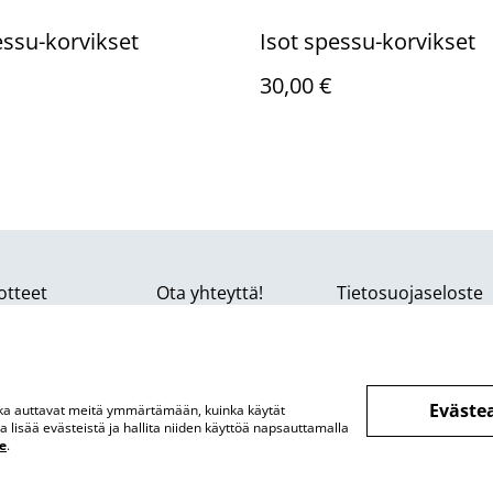
essu-korvikset
Isot spessu-korvikset
30,00 €
otteet
Ota yhteyttä!
Tietosuojaseloste
Eväste
otka auttavat meitä ymmärtämään, kuinka käytät
lisää evästeistä ja hallita niiden käyttöä napsauttamalla
e
.