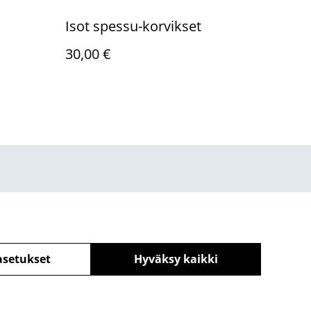
Isot spessu-korvikset
30,00 €
asetukset
Hyväksy kaikki
powered by