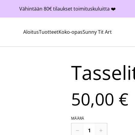
Vähintään 80€ tilaukset toimituskuluitta ❤️
Aloitus
Tuotteet
Koko-opas
Sunny Tit Art
Tasseli
50,00 €
MÄÄRÄ