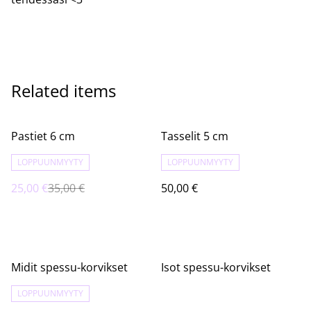
Related items
%
Pastiet 6 cm
Tasselit 5 cm
LOPPUUNMYYTY
LOPPUUNMYYTY
25,00 €
35,00 €
50,00 €
Midit spessu-korvikset
Isot spessu-korvikset
LOPPUUNMYYTY