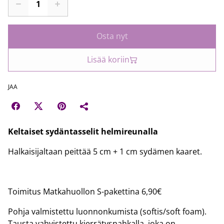
Osta nyt
Lisää koriin
JAA
Keltaiset sydäntasselit helmireunalla
Halkaisijaltaan peittää 5 cm + 1 cm sydämen kaaret.
Toimitus Matkahuollon S-pakettina 6,90€
Pohja valmistettu luonnonkumista (softis/soft foam).
Tausta vahvistettu kierrätysnahkalla, joka on