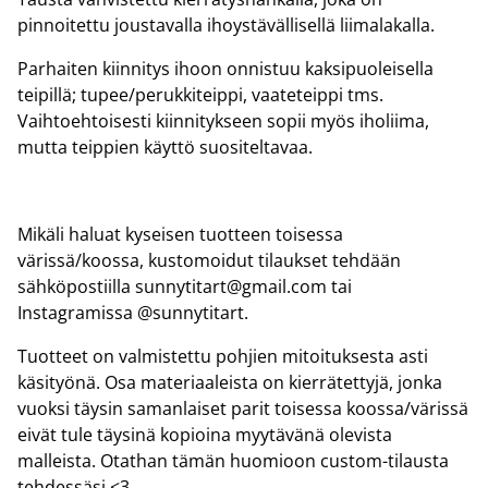
pinnoitettu joustavalla ihoystävällisellä liimalakalla.
Parhaiten kiinnitys ihoon onnistuu kaksipuoleisella
teipillä; tupee/perukkiteippi, vaateteippi tms.
Vaihtoehtoisesti kiinnitykseen sopii myös iholiima,
mutta teippien käyttö suositeltavaa.
Mikäli haluat kyseisen tuotteen toisessa
värissä/koossa, kustomoidut tilaukset tehdään
sähköpostiilla sunnytitart@gmail.com tai
Instagramissa @sunnytitart.
Tuotteet on valmistettu pohjien mitoituksesta asti
käsityönä. Osa materiaaleista on kierrätettyjä, jonka
vuoksi täysin samanlaiset parit toisessa koossa/värissä
eivät tule täysinä kopioina myytävänä olevista
malleista. Otathan tämän huomioon custom-tilausta
tehdessäsi <3